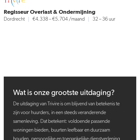
Regisseur Overlast & Ondermijning
Dordrecht
€4.338 – €5.704
/maand
32 – 36 uur
Wat is onze grootste uitdaging?
De uitdaging van Trivire is om blijvend van betekenis te
zijn voor huurders, in een steeds veranderende
samenleving. Dat betekent: voldoende passende
woningen bieden, buurten leefbaar en duurzaam
houden, persoonlijke en toegankelijke dienstverlening